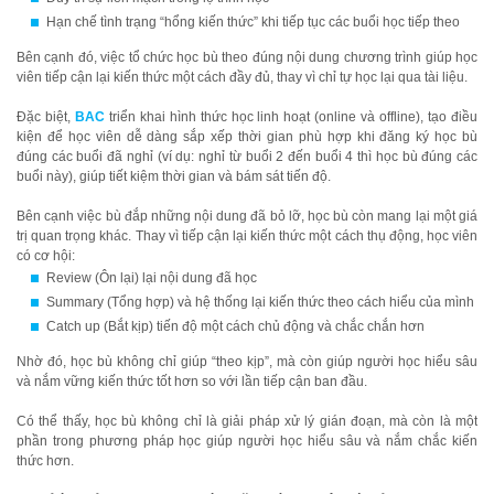
Hạn chế tình trạng “hổng kiến thức” khi tiếp tục các buổi học tiếp theo
Bên cạnh đó, việc tổ chức học bù theo đúng nội dung chương trình giúp học
viên tiếp cận lại kiến thức một cách đầy đủ, thay vì chỉ tự học lại qua tài liệu.
Đặc biệt,
BAC
triển khai hình thức học linh hoạt (online và offline), tạo điều
kiện để học viên dễ dàng sắp xếp thời gian phù hợp khi đăng ký học bù
đúng các buổi đã nghỉ (ví dụ: nghỉ từ buổi 2 đến buổi 4 thì học bù đúng các
buổi này), giúp tiết kiệm thời gian và bám sát tiến độ.
Bên cạnh việc bù đắp những nội dung đã bỏ lỡ, học bù còn mang lại một giá
trị quan trọng khác. Thay vì tiếp cận lại kiến thức một cách thụ động, học viên
có cơ hội:
Review (Ôn lại) lại nội dung đã học
Summary (Tổng hợp) và hệ thống lại kiến thức theo cách hiểu của mình
Catch up (Bắt kịp) tiến độ một cách chủ động và chắc chắn hơn
Nhờ đó, học bù không chỉ giúp “theo kịp”, mà còn giúp người học hiểu sâu
và nắm vững kiến thức tốt hơn so với lần tiếp cận ban đầu.
Có thể thấy, học bù không chỉ là giải pháp xử lý gián đoạn, mà còn là một
phần trong phương pháp học giúp người học hiểu sâu và nắm chắc kiến
thức hơn.