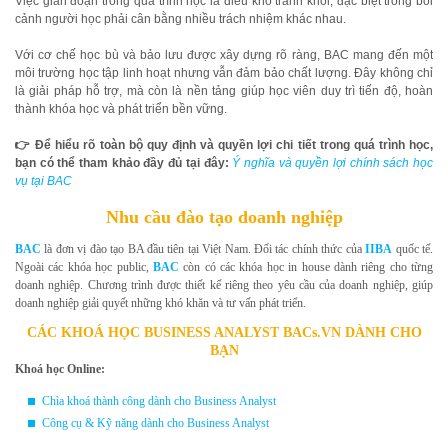
Việc gián đoạn trong quá trình học là điều khó tránh khỏi, đặc biệt trong bối
cảnh người học phải cân bằng nhiều trách nhiệm khác nhau.
Với cơ chế học bù và bảo lưu được xây dựng rõ ràng, BAC mang đến một
môi trường học tập linh hoạt nhưng vẫn đảm bảo chất lượng. Đây không chỉ
là giải pháp hỗ trợ, mà còn là nền tảng giúp học viên duy trì tiến độ, hoàn
thành khóa học và phát triển bền vững.
👉 Để hiểu rõ toàn bộ quy định và quyền lợi chi tiết trong quá trình học,
bạn có thể tham khảo đầy đủ tại đây:
Ý nghĩa và quyền lợi chính sách học
vụ tại BAC
Nhu cầu đào tạo doanh nghiệp
BAC
là đơn vị đào tạo BA đầu tiên tại Việt Nam. Đối tác chính thức của
IIBA
quốc tế.
Ngoài các khóa học public,
BAC
còn có các khóa học in house dành riêng cho từng
doanh nghiệp. Chương trình được thiết kế riêng theo yêu cầu của doanh nghiệp, giúp
doanh nghiệp giải quyết những khó khăn và tư vấn phát triển.
CÁC KHOÁ HỌC BUSINESS ANALYST BACs.VN DÀNH CHO
BẠN
Khoá học Online:
Chìa khoá thành công dành cho Business Analyst
Công cụ & Kỹ năng dành cho Business Analyst