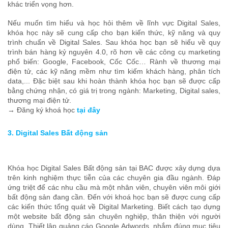
khác triển vọng hơn.
Nếu muốn tìm hiểu và học hỏi thêm về lĩnh vực Digital Sales,
khóa học này sẽ cung cấp cho bạn kiến thức, kỹ năng và quy
trình chuẩn về Digital Sales. Sau khóa học bạn sẽ hiểu về quy
trình bán hàng kỷ nguyên 4.0, rõ hơn về các công cụ marketing
phổ biến: Google, Facebook, Cốc Cốc… Rành về thương mại
điện tử, các kỹ năng mềm như tìm kiếm khách hàng, phân tích
data,... Đặc biệt sau khi hoàn thành khóa học bạn sẽ được cấp
bằng chứng nhận, có giá trị trong ngành: Marketing, Digital sales,
thương mại điện tử.
→ Đăng ký khoá học
tại đây
3. Digital Sales Bất động sản
Khóa học Digital Sales Bất động sản tại BAC được xây dựng dựa
trên kinh nghiệm thực tiễn của các chuyên gia đầu ngành. Đáp
ứng triệt để các nhu cầu mà một nhân viên, chuyên viên môi giới
bất động sản đang cần. Đến với khoá học bạn sẽ được cung cấp
các kiến thức tổng quát về Digital Marketing. Biết cách tạo dựng
một website bất động sản chuyên nghiệp, thân thiện với người
dùng. Thiết lập quảng cáo Google Adwords, nhắm đúng mục tiêu