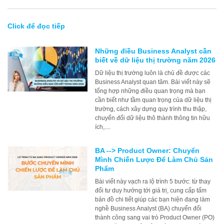
Click để đọc tiếp
Những điều Business Analyst cần
biết về dữ liệu thị trường năm 2026
Dữ liệu thị trường luôn là chủ đề được các
Business Analyst quan tâm. Bài viết này sẽ
tổng hợp những điều quan trọng mà bạn
cần biết như tầm quan trọng của dữ liệu thị
trường, cách xây dựng quy trình thu thập,
chuyển đổi dữ liệu thô thành thông tin hữu
ích,....
BA --> Product Owner: Chuyển
Mình Chiến Lược Để Làm Chủ Sản
Phẩm
Bài viết này vạch ra lộ trình 5 bước: từ thay
đổi tư duy hướng tới giá trị, cung cấp tấm
bản đồ chi tiết giúp các bạn hiện đang làm
nghề Business Analyst (BA) chuyển đổi
thành công sang vai trò Product Owner (PO)