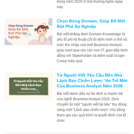
trong năm 2026 ở môi trường Agile ngày
nay.
Chọn Đúng Domain: Giúp BA Mới
Bứt Phá Sự Nghiệp
Bài viết khẳng định Domain Knowledge là
yếu tố phi kỹ thuật cốt lõi định hình vị thế và
mức thu nhập của một Business Analyst,
giúp vượt qua rào cản non-IT, giao tiếp bình
đẳng với Stakeholder và kiểm soát Scope
Creep hiệu quả.
Từ Người Viết Yêu Cầu Đến Nhà
Lãnh Đạo Chiến Lược: Vai Trò Mới
Của Business Analyst Năm 2026
Bài viết đánh dấu sự tái định vị mạnh mẽ
của nghề Business Analyst 2026: Dịch
chuyển từ một "người viết tài liệu" thụ động
sang một "Lãnh đạo chiến lược" chủ động
tham gia vào quá trình ra quyết định của tổ
chức