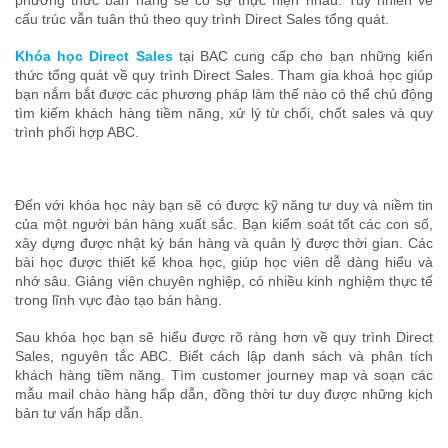
phương thức bán hàng sẽ có sự thực hiện nhau. Tuy nhiên về
cấu trúc vẫn tuân thủ theo quy trình Direct Sales tổng quát.
Khóa học Direct Sales
tại BAC cung cấp cho bạn những kiến
thức tổng quát về quy trình Direct Sales. Tham gia khoá học giúp
bạn nắm bắt được các phương pháp làm thế nào có thể chủ động
tìm kiếm khách hàng tiềm năng, xử lý từ chối, chốt sales và quy
trình phối hợp ABC.
Đến với khóa học này bạn sẽ có được kỹ năng tư duy và niềm tin
của một người bán hàng xuất sắc. Bạn kiểm soát tốt các con số,
xây dựng được nhật ký bán hàng và quản lý được thời gian. Các
bài học được thiết kế khoa học, giúp học viên dễ dàng hiểu và
nhớ sâu. Giảng viên chuyên nghiệp, có nhiều kinh nghiệm thực tế
trong lĩnh vực đào tạo bán hàng.
Sau khóa học bạn sẽ hiểu được rõ ràng hơn về quy trình Direct
Sales, nguyên tắc ABC. Biết cách lập danh sách và phân tích
khách hàng tiềm năng. Tìm customer journey map và soạn các
mẫu mail chào hàng hấp dẫn, đồng thời tư duy được những kịch
bản tư vấn hấp dẫn.