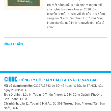
Bài viết đánh dấu sự tái định vị mạnh mẽ
của nghề Business Analyst 2026: Dịch
chuyển từ một "người viết tài liệu" thụ động
sang một "Lãnh đạo chiến lược" chủ động
tham gia vào quá trình ra quyết định của tổ
chức
BÌNH LUẬN
CÔNG TY CỔ PHẦN ĐÀO TẠO VÀ TƯ VẤN BAC
Mã số doanh nghiệp:
0312713743 do Sở Kế hoạch & Đầu tư TP.HCM cấp
ngày 28/03/2014
Trụ sở chính:
Lầu 6 - Tòa nhà Thiên Phước 1, 244 Cống Quỳnh, Phường
Bến Thành, HCM.
Chi nhánh:
Lầu 11, Tòa nhà Hải Âu, Số 39B Trường Sơn, Phường Tân Sơn
Nhất, HCM.