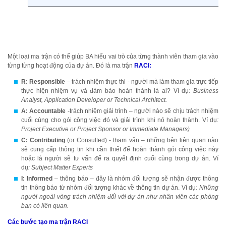
Một loại ma trận có thể giúp BA hiểu vai trò của từng thành viên tham gia vào
từng từng hoạt động của dự án. Đó là ma trận
RACI:
R: Responsible
– trách nhiệm thực thi - người mà làm tham gia trực tiếp
thực hiện nhiệm vụ và đảm bảo hoàn thành là ai? Ví dụ
: Business
Analyst, Application Developer or Technical Architect.
A: Accountable
-trách nhiệm giải trình – người nào sẽ chịu trách nhiệm
cuối cùng cho gói công việc đó và giải trình khi nó hoàn thành. Ví dụ
:
Project Executive or Project Sponsor or Immediate Managers)
C: Contributing
(or Consulted) - tham vấn – những bên liên quan nào
sẽ cung cấp thông tin khi cần thiết để hoàn thành gói công việc này
hoặc là người sẽ tư vấn để ra quyết định cuối cùng trong dự án. Ví
dụ
: Subject Matter Experts
I: Informed
– thông báo – đây là nhóm đối tượng sẽ nhận được thông
tin thông báo từ nhóm đối tượng khác về thông tin dự án. Ví dụ
: Những
người ngoài vòng trách nhiệm đối với dự án như nhân viên các phòng
ban có liên quan.
Các bước tạo ma trận RACI