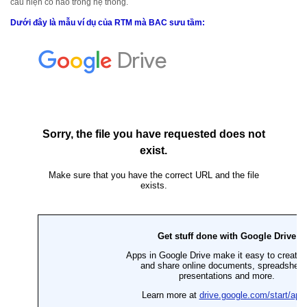
cầu hiện có nào trong hệ thống.
Dưới đây là mẫu ví dụ của RTM mà BAC sưu tầm: