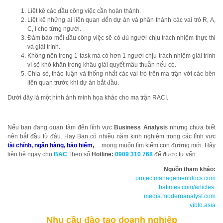
Liệt kê các đầu công việc cần hoàn thành.
Liệt kê những ai liên quan đến dự án và phân thành các vai trò R, A,
C, I cho từng người.
Đảm bảo mỗi đầu công việc sẽ có đủ người chịu trách nhiệm thực thi
và giải trình.
Không nên trong 1 task mà có hơn 1 người chịu trách nhiệm giải trình
vì sẽ khó khăn trong khâu giải quyết mâu thuẫn nếu có.
Chia sẻ, thảo luận và thống nhất các vai trò trên ma trận với các bên
liên quan trước khi dự án bắt đầu.
Dưới đây là một hình ảnh minh họa khác cho ma trận RACI.
Nếu bạn đang quan tâm đến lĩnh vực
Business Analysi
s nhưng chưa biết
nên bắt đầu từ đâu. Hay Bạn có nhiều năm kinh nghiệm trong các lĩnh vực
tài chính, ngân hàng, bảo hiểm,
… mong muốn tìm kiếm con đường mới. Hãy
liên hệ ngay cho
BAC
theo số
Hotline:
0909 310 768
để được tư vấn.
Nguồn tham khảo:
projectmanagementdocs.com
batimes.com/articles
media.modernanalyst.com
viblo.asia
Nhu cầu đào tạo doanh nghiệp