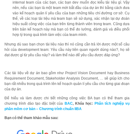
internal team của các bạn, các bạn dev muốn đọc kiểu tài liệu gì. Vậy
nên, nếu các bạn là một team mới bắt đầu của dự án thì bằng cách đưa
vào kế hoạch quản lí yêu cầu của bạn những tiêu chí đường cơ sở. Cụ
thể, về các loại tài liệu mà team bạn sẽ sử dụng, xác nhận lại dự đoán
hiệu suất công việc của bạn trên từng thành viên trong team. Cũng dựa
trên bản kế hoạch này mà bạn có thể đo lường, đánh giá và điều phối
hợp lý trong quá trình làm việc của team mình.
Nhưng dù sao bạn chọn tài liệu nào thì nó cũng cần trả lời được một số câu
hỏi của development team: Yêu cầu này liên quan người dùng nào?, họ sẽ
đạt được gì từ yêu cầu này? và làm thế nào để yêu cầu được đáp ứng?
Các tài liệu về dự án bao gồm như Project Vision Document hay Business
Requirement Document, Stakeholder Analysis Document, … sẽ giúp ích cho
bạn rất nhiều trong quá trình lên kế hoạch quản lí yêu cầu cho từng giai đoạn
của dự án.
Để hiểu và làm được chi tiết những công việc BA bạn có thể tham gia
chương trình đào tạo đặc biệt của
BAC
,
Khóa học:
Phân tích nghiệp vụ
phần mềm cơ bản – Chương trình chuẩn IIBA
Bạn có thể tham khảo mẫu sau: