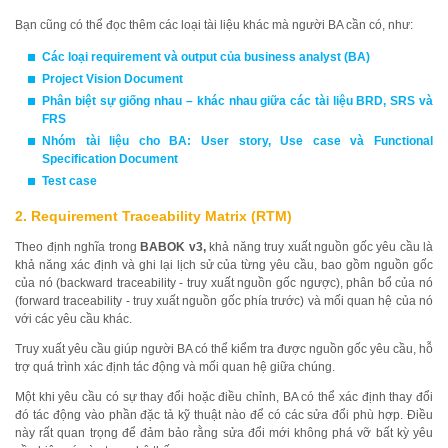
Bạn cũng có thể đọc thêm các loại tài liệu khác mà người BA cần có, như:
Các loại requirement và output của business analyst (BA)
Project Vision Document
Phân biệt sự giống nhau – khác nhau giữa các tài liệu BRD, SRS và
FRS
Nhóm tài liệu cho BA: User story, Use case và Functional
Specification Document
Test case
2. Requirement Traceability Matrix (RTM)
Theo định nghĩa trong
BABOK v3,
khả năng truy xuất nguồn gốc yêu cầu là
khả năng xác định và ghi lại lịch sử của từng yêu cầu, bao gồm nguồn gốc
của nó (backward traceability - truy xuất nguồn gốc ngược), phân bổ của nó
(forward traceability - truy xuất nguồn gốc phía trước) và mối quan hệ của nó
với các yêu cầu khác.
Truy xuất yêu cầu giúp người BA có thể kiểm tra được nguồn gốc yêu cầu, hỗ
trợ quá trình xác định tác động và mối quan hệ giữa chúng.
Một khi yêu cầu có sự thay đổi hoặc điều chỉnh, BA có thể xác định thay đổi
đó tác động vào phần đặc tả kỹ thuật nào để có các sửa đổi phù hợp. Điều
này rất quan trọng để đảm bảo rằng sửa đổi mới không phá vỡ bất kỳ yêu