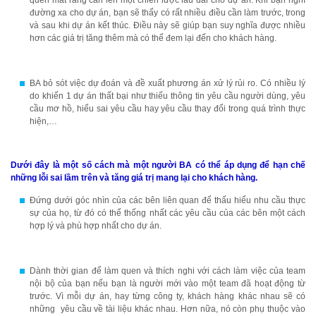
quên mất rằng cần lên một chiến lược lâu dài cho dự án. Khi bạn nghĩ
đường xa cho dự án, bạn sẽ thấy có rất nhiều điều cần làm trước, trong
và sau khi dự án kết thúc. Điều này sẽ giúp bạn suy nghĩa được nhiều
hơn các giá trị tăng thêm mà có thể đem lại đến cho khách hàng.
BA bỏ sót việc dự đoán và đề xuất phương án xử lý rủi ro. Có nhiều lý
do khiến 1 dự án thất bại như thiếu thông tin yêu cầu người dùng, yêu
cầu mơ hồ, hiểu sai yêu cầu hay yêu cầu thay đổi trong quá trình thực
hiện,…
Dưới đây là một số cách mà một người BA có thể áp dụng để hạn chế
những lỗi sai lầm trên và tăng giá trị mang lại cho khách hàng.
Đứng dưới góc nhìn của các bên liên quan để thấu hiểu nhu cầu thực
sự của họ, từ đó có thể thống nhất các yêu cầu của các bên một cách
hợp lý và phù hợp nhất cho dự án.
Dành thời gian để làm quen và thích nghi với cách làm việc của team
nội bộ của bạn nếu bạn là người mới vào một team đã hoạt động từ
trước. Vì mỗi dự án, hay từng công ty, khách hàng khác nhau sẽ có
những yêu cầu về tài liệu khác nhau. Hơn nữa, nó còn phụ thuộc vào