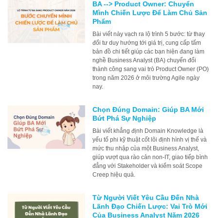
BA --> Product Owner: Chuyển
Mình Chiến Lược Để Làm Chủ Sản
Phẩm
Bài viết này vạch ra lộ trình 5 bước: từ thay
đổi tư duy hướng tới giá trị, cung cấp tấm
bản đồ chi tiết giúp các bạn hiện đang làm
nghề Business Analyst (BA) chuyển đổi
thành công sang vai trò Product Owner (PO)
trong năm 2026 ở môi trường Agile ngày
nay.
Chọn Đúng Domain: Giúp BA Mới
Bứt Phá Sự Nghiệp
Bài viết khẳng định Domain Knowledge là
yếu tố phi kỹ thuật cốt lõi định hình vị thế và
mức thu nhập của một Business Analyst,
giúp vượt qua rào cản non-IT, giao tiếp bình
đẳng với Stakeholder và kiểm soát Scope
Creep hiệu quả.
Từ Người Viết Yêu Cầu Đến Nhà
Lãnh Đạo Chiến Lược: Vai Trò Mới
Của Business Analyst Năm 2026