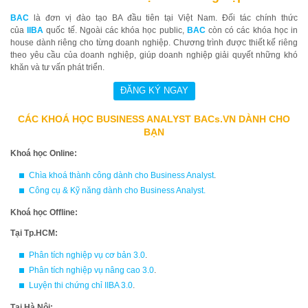
BAC
là đơn vị đào tạo BA đầu tiên tại Việt Nam. Đối tác chính thức
của
IIBA
quốc tế. Ngoài các khóa học public,
BAC
còn có các khóa học in
house dành riêng cho từng doanh nghiệp. Chương trình được thiết kế riêng
theo yêu cầu của doanh nghiệp, giúp doanh nghiệp giải quyết những khó
khăn và tư vấn phát triển.
CÁC KHOÁ HỌC BUSINESS ANALYST BACs.VN DÀNH CHO
BẠN
Khoá học Online:
Chìa khoá thành công dành cho Business Analyst
.
Công cụ & Kỹ năng dành cho Business Analyst
.
Khoá học Offline:
Tại Tp.HCM:
Phân tích nghiệp vụ cơ bản 3.0
.
Phân tích nghiệp vụ nâng cao 3.0
.
Luyện thi chứng chỉ IIBA 3.0
.
Tại Hà Nội: