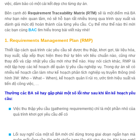
việc, đảm bảo có một cái kết đẹp cho từng dự án.
Bên cạnh đó
Requirement Traceability Matrix (RTM)
sẽ là một điểm mà BA
như bạn nên quan tâm, nó sẽ hỗ bạn rất nhiều trong qua trình quy xuất và
đánh giá mức độ hoàn thành của từng yêu cầu. Cụ thể như thế nào thì mời
các bạn cùng
BAC
tìm hiểu trong bài viết này nhé!
1. Requirements Management Plan (RMP)
Thiết lập cách quá trình các yêu cầu sẽ được thu thập, khơi gợi, tài liệu hóa,
truy xuất, sắp xếp thực hiện theo thứ tự tiên với tiêu chuẩn nào, cũng như
thay đổi và cập nhật yêu cầu mới như thế nào. Hay nói cách khác, RMP là
một tập hợp các kế hoạch để quản lý yêu cầu nghiệp vụ. Trong dự án sẽ có
nhiều kế hoạch cần làm như kế hoạch phân tích nghiệp vụ truyền thông (mô
hình 3W: Who – What – When), kế hoạch quản lí rủi ro, ước tính hiệu suất và
tiến độ công việc, …
Thường các BA sẽ hay gặp phải một số lỗi như sau khi lên kế hoạch yêu
cầu:
Việc thu thập yêu cầu (gathering requirements) chỉ là một phần nhỏ của
quá trình khơi gợi yêu cầu để có
Lối suy nghĩ của một số BA mới chỉ dừng trong giai đoạn ngắn hạn mà