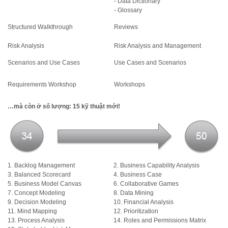
- Data Dictionary
- Glossary
Structured Walkthrough
Reviews
Risk Analysis
Risk Analysis and Management
Scenarios and Use Cases
Use Cases and Scenarios
Requirements Workshop
Workshops
…mà còn ở số lượng: 15 kỹ thuật mới!
1. Backlog Management
2. Business Capability Analysis
3. Balanced Scorecard
4. Business Case
5. Business Model Canvas
6. Collaborative Games
7. Concept Modeling
8. Data Mining
9. Decision Modeling
10. Financial Analysis
11. Mind Mapping
12. Prioritization
13. Process Analysis
14. Roles and Permissions Matrix