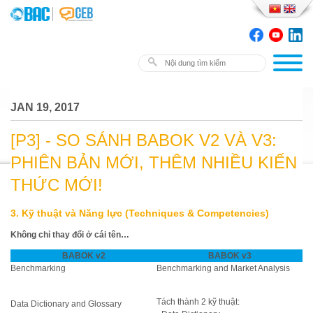
JAN 19, 2017
[P3] - SO SÁNH BABOK V2 VÀ V3:
PHIÊN BẢN MỚI, THÊM NHIỀU KIẾN
THỨC MỚI!
3. Kỹ thuật và Năng lực (Techniques & Competencies)
Không chỉ thay đổi ở cái tên…
BABOK v2
BABOK v3
Benchmarking
Benchmarking and Market Analysis
Tách thành 2 kỹ thuật:
Data Dictionary and Glossary