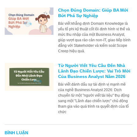
Chọn Đúng Domain: Giúp BA Mới
Bứt Phá Sự Nghiệp
Bài viết khẳng định Domain Knowledge là
yếu tố phi kỹ thuật cốt lõi định hình vị thế và
mức thu nhập của một Business Analyst,
giúp vượt qua rào cản non-IT, giao tiếp bình
đẳng với Stakeholder và kiểm soát Scope
Creep hiệu quả.
Từ Người Viết Yêu Cầu Đến Nhà
Lãnh Đạo Chiến Lược: Vai Trò Mới
Của Business Analyst Năm 2026
Bài viết đánh dấu sự tái định vị mạnh mẽ
của nghề Business Analyst 2026: Dịch
chuyển từ một "người viết tài liệu" thụ động
sang một "Lãnh đạo chiến lược" chủ động
tham gia vào quá trình ra quyết định của tổ
chức
BÌNH LUẬN