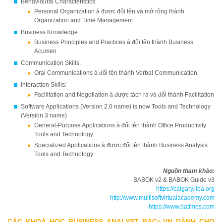
Behavioural Characteristics:
Personal Organization à được đổi tên và mở rộng thành
Organization and Time Management
Business Knowledge:
Business Principles and Practices à đổi tên thành Business
Acumen
Communication Skills:
Oral Communications à đổi tên thành Verbal Communication
Interaction Skills:
Facilitation and Negotiation à được tách ra và đổi thành Facilitation
Software Applications (Version 2.0 name) is now Tools and Technology
(Version 3 name)
General-Purpose Applications à đổi tên thành Office Productivity
Tools and Technology
Specialized Applications à được đổi tên thành Business Analysis
Tools and Technology
Nguồn tham khảo:
BABOK v2 & BABOK Guide v3
https://calgary.iiba.org
http://www.multisoftvirtualacademy.com
https://www.batimes.com
CÁC KHOÁ HỌC BUSINESS ANALYST BACs.VN DÀNH CHO