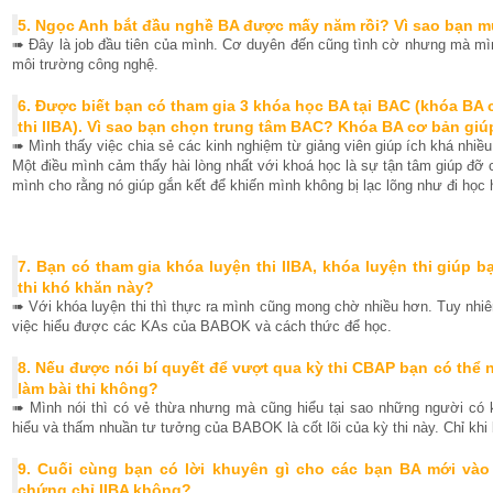
5. Ngọc Anh bắt đầu nghề BA được mấy năm rồi? Vì sao bạn m
➠ Đây là job đầu tiên của mình. Cơ duyên đến cũng tình cờ nhưng mà mình
môi trường công nghệ.
6. Được biết bạn có tham gia 3 khóa học BA tại BAC (khóa BA
thi IIBA). Vì sao bạn chọn trung tâm BAC? Khóa BA cơ bản giú
➠ Mình thấy việc chia sẻ các kinh nghiệm từ giảng viên giúp ích khá nhiều
Một điều mình cảm thấy hài lòng nhất với khoá học là sự tận tâm giúp đỡ c
mình cho rằng nó giúp gắn kết để khiến mình không bị lạc lõng như đi học h
7. Bạn có tham gia khóa luyện thi IIBA, khóa luyện thi giúp b
thi khó khăn này?
➠ Với khóa luyện thi thì thực ra mình cũng mong chờ nhiều hơn. Tuy nhiê
việc hiểu được các KAs của BABOK và cách thức để học.
8. Nếu được nói bí quyết để vượt qua kỳ thi CBAP bạn có thể n
làm bài thi không?
➠ Mình nói thì có vẻ thừa nhưng mà cũng hiểu tại sao những người có kin
hiểu và thấm nhuần tư tưởng của BABOK là cốt lõi của kỳ thi này. Chỉ khi
9. Cuối cùng bạn có lời khuyên gì cho các bạn BA mới vào
chứng chỉ IIBA không?