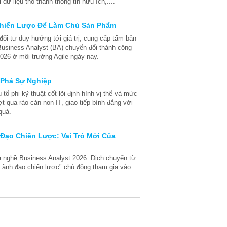
dữ liệu thô thành thông tin hữu ích,....
Chiến Lược Để Làm Chủ Sản Phẩm
 đổi tư duy hướng tới giá trị, cung cấp tấm bản
 Business Analyst (BA) chuyển đổi thành công
2026 ở môi trường Agile ngày nay.
 Phá Sự Nghiệp
tố phi kỹ thuật cốt lõi định hình vị thế và mức
 qua rào cản non-IT, giao tiếp bình đẳng với
quả.
Đạo Chiến Lược: Vai Trò Mới Của
a nghề Business Analyst 2026: Dịch chuyển từ
 "Lãnh đạo chiến lược" chủ động tham gia vào