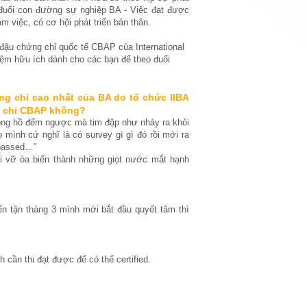
o đuổi con đường sự nghiệp BA - Việc đạt được
m việc, có cơ hội phát triển bản thân.
 đậu chứng chỉ quốc tế CBAP của International
hiệm hữu ích dành cho các bạn để theo đuổi
g chỉ cao nhất của BA do tổ chức IIBA
g chỉ CBAP không?
 đồng hồ đếm ngược mà tim đập như nhảy ra khỏi
mình cứ nghĩ là có survey gì gì đó rồi mới ra
 passed…”
i vỡ òa biến thành những giọt nước mắt hạnh
n tận tháng 3 mình mới bắt đầu quyết tâm thì
 cần thi đạt được để có thể certified.