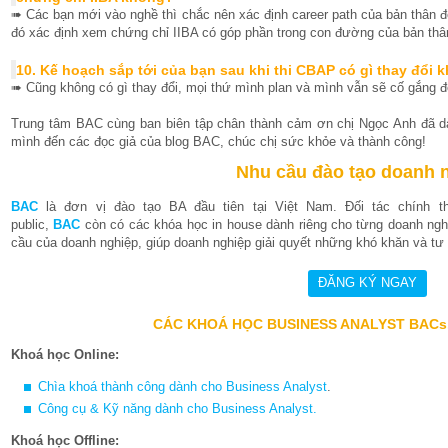
➠ Các bạn mới vào nghề thì chắc nên xác định career path của bản thân đ
đó xác định xem chứng chỉ IIBA có góp phần trong con đường của bản thâ
10. Kế hoạch sắp tới của bạn sau khi thi CBAP có gì thay đổi 
➠ Cũng không có gì thay đổi, mọi thứ mình plan và mình vẫn sẽ cố gắng đ
Trung tâm BAC cùng ban biên tập chân thành cảm ơn chị Ngọc Anh đã dà
mình đến các đọc giả của blog BAC, chúc chị sức khỏe và thành công!
Nhu cầu đào tạo doanh 
BAC
là đơn vị đào tạo BA đầu tiên tại Việt Nam. Đối tác chính 
public,
BAC
còn có các khóa học in house dành riêng cho từng doanh nghi
cầu của doanh nghiệp, giúp doanh nghiệp giải quyết những khó khăn và tư v
CÁC KHOÁ HỌC BUSINESS ANALYST BACs
Khoá học Online:
Chìa khoá thành công dành cho Business Analyst
.
Công cụ & Kỹ năng dành cho Business Analyst
.
Khoá học Offline: