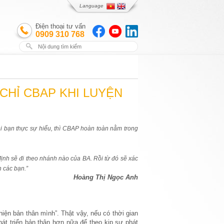
Language
Điện thoại tư vấn
0909 310 768
CHỈ CBAP KHI LUYỆN
khi bạn thực sự hiểu, thì CBAP hoàn toàn nằm trong
ịnh sẽ đi theo nhánh nào của BA. Rồi từ đó sẽ xác
 các bạn.”
Hoàng Thị Ngọc Anh
iện bản thân mình”. Thật vậy, nếu có thời gian
phát triển bản thân hơn nữa để theo kịp sự phát