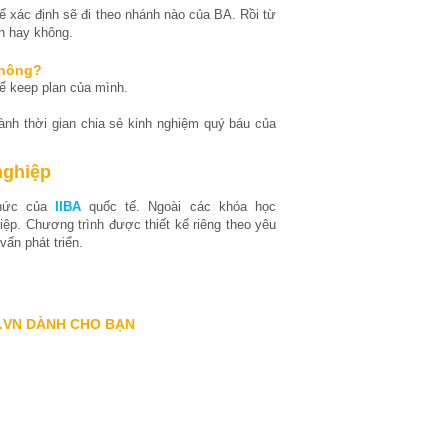
ể xác định sẽ đi theo nhánh nào của BA. Rồi từ
n hay không.
không?
ể keep plan của mình.
nh thời gian chia sẻ kinh nghiệm quý báu của
nghiệp
thức của
IIBA
quốc tế. Ngoài các khóa học
ệp. Chương trình được thiết kế riêng theo yêu
ấn phát triển.
.VN DÀNH CHO BẠN