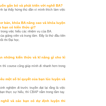
uốn gắn bó và phát triển với nghề BA?
 lại thấy hứng thú dần vì mình thích làm việc
 cơ bản, khóa BA nâng cao và khóa luyện
p bạn có kiến thức gì?
 trong việc hiểu các nhiệm vụ của BA.
ủa giảng viên và trung tâm. Đấy là thứ đầu tiên
ồi thi Đại học.
ạn những kiến thức và kĩ năng gì cho kì
n thì course cũng giúp mình đi nhanh hơn trong
êu một số bí quyết của bạn lúc luyện và
h nghiệm đi trước truyền đạt lại rằng là việc
 bạn thực sự hiểu, thì CBAP nằm trong tầm tay.
 nghề và các bạn có dự định luyện thi