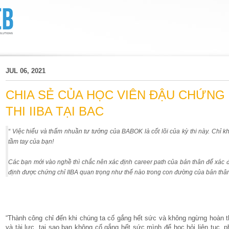
JUL 06, 2021
CHIA SẺ CỦA HỌC VIÊN ĐẬU CHỨNG 
THI IIBA TẠI BAC
“ Việc hiểu và thấm nhuần tư tưởng của BABOK là cốt lõi của kỳ thi này. Chỉ 
tầm tay của bạn!
Các bạn mới vào nghề thì chắc nên xác định career path của bản thân để xác đ
định được chứng chỉ IIBA quan trọng như thế nào trong con đường của bản thân
“Thành công chỉ đến khi chúng ta cố gắng hết sức và không ngừng hoàn th
và tài lực, tại sao bạn không cố gắng hết sức mình để học hỏi liên tục, 