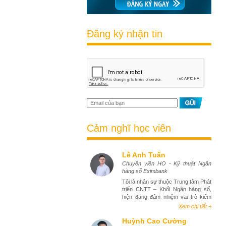
Đăng ký nhận tin
Cảm nghĩ học viên
Lê Anh Tuấn
Chuyên viên HO - Kỹ thuật Ngân
hàng số Eximbank
Tôi là nhân sự thuộc Trung tâm Phát
triển CNTT – Khối Ngân hàng số,
hiện đang đảm nhiệm vai trò kiểm
thử phần mềm (tester). Việc tham
Xem chi tiết +
gia khóa học Business Analyst đã
mang lại cho tôi góc nhìn toàn diện
Huỳnh Cao Cường