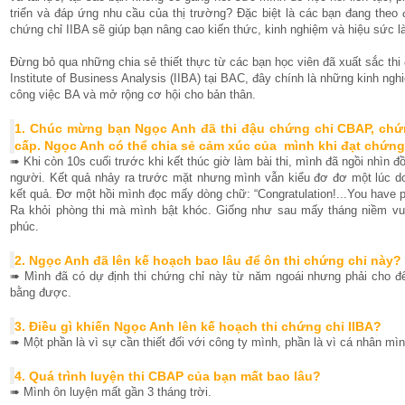
triển và đáp ứng nhu cầu của thị trường? Đặc biệt là các bạn đang the
chứng chỉ IIBA sẽ giúp bạn nâng cao kiến thức, kinh nghiệm và hiệu sức là
Đừng bỏ qua những chia sẻ thiết thực từ các bạn học viên đã xuất sắc thi
Institute of Business Analysis (IIBA) tại BAC, đây chính là những kinh ng
công việc BA và mở rộng cơ hội cho bản thân.
1. Chúc mừng bạn Ngọc Anh đã thi đậu chứng chỉ CBAP, chứn
cấp. Ngọc Anh có thể chia sẻ cảm xúc của mình khi đạt chứn
➠ Khi còn 10s cuối trước khi kết thúc giờ làm bài thi, mình đã ngồi nhìn
người. Kết quả nhảy ra trước mặt nhưng mình vẫn kiểu đơ đơ một lúc do 
kết quả. Đơ một hồi mình đọc mấy dòng chữ: “Congratulation!...You have
Ra khỏi phòng thi mà mình bật khóc. Giống như sau mấy tháng niềm vu
phúc.
2. Ngọc Anh đã lên kế hoạch bao lâu để ôn thi chứng chỉ này?
➠ Mình đã có dự định thi chứng chỉ này từ năm ngoái nhưng phải cho đế
bằng được.
3. Điều gì khiến Ngọc Anh lên kế hoạch thi chứng chỉ IIBA?
➠ Một phần là vì sự cần thiết đối với công ty mình, phần là vì cá nhân mình
4. Quá trình luyện thi CBAP của bạn mất bao lâu?
➠ Mình ôn luyện mất gần 3 tháng trời.