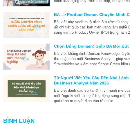
cách xây dựng quy trình thu thập, chuyển đổi 
BA --> Product Owner: Chuyển Mình 
Bài viết này vạch ra lộ trình 5 bước: từ thay
đồ chi tiết giúp các bạn hiện đang làm nghề
sang vai trò Product Owner (PO) trong năm 
Chọn Đúng Domain: Giúp BA Mới Bứt
Bài viết khẳng định Domain Knowledge là yếu 
thu nhập của một Business Analyst, giúp vượt
Stakeholder và kiểm soát Scope Creep hiệu 
Từ Người Viết Yêu Cầu Đến Nhà Lãnh 
Business Analyst Năm 2026
Bài viết đánh dấu sự tái định vị mạnh mẽ củ
một "người viết tài liệu" thụ động sang một
quá trình ra quyết định của tổ chức
BÌNH LUẬN