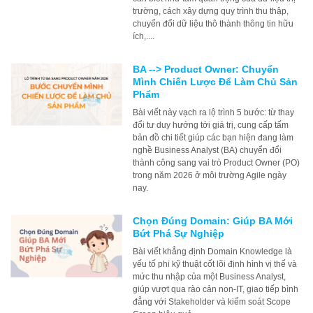
trường, cách xây dựng quy trình thu thập,
chuyển đổi dữ liệu thô thành thông tin hữu
ích,....
BA --> Product Owner: Chuyển
Mình Chiến Lược Để Làm Chủ Sản
Phẩm
Bài viết này vạch ra lộ trình 5 bước: từ thay
đổi tư duy hướng tới giá trị, cung cấp tấm
bản đồ chi tiết giúp các bạn hiện đang làm
nghề Business Analyst (BA) chuyển đổi
thành công sang vai trò Product Owner (PO)
trong năm 2026 ở môi trường Agile ngày
nay.
Chọn Đúng Domain: Giúp BA Mới
Bứt Phá Sự Nghiệp
Bài viết khẳng định Domain Knowledge là
yếu tố phi kỹ thuật cốt lõi định hình vị thế và
mức thu nhập của một Business Analyst,
giúp vượt qua rào cản non-IT, giao tiếp bình
đẳng với Stakeholder và kiểm soát Scope