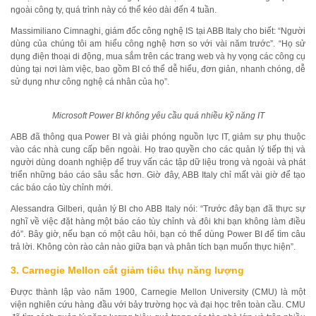
ngoài công ty, quá trình này có thể kéo dài đến 4 tuần.
Massimiliano Cimnaghi, giám đốc công nghệ IS tại ABB Italy cho biết: “Người
dùng của chúng tôi am hiểu công nghệ hơn so với vài năm trước”. “Họ sử
dụng điện thoại di động, mua sắm trên các trang web và hy vọng các công cụ
dùng tại nơi làm việc, bao gồm BI có thể dễ hiểu, đơn giản, nhanh chóng, dễ
sử dụng như công nghệ cá nhân của họ”.
Microsoft Power BI không yêu cầu quá nhiều kỹ năng IT
ABB đã thông qua Power BI và giải phóng nguồn lực IT, giảm sự phụ thuộc
vào các nhà cung cấp bên ngoài. Họ trao quyền cho các quản lý tiếp thị và
người dùng doanh nghiệp để truy vấn các tập dữ liệu trong và ngoài và phát
triển những báo cáo sâu sắc hơn. Giờ đây, ABB Italy chỉ mất vài giờ để tạo
các báo cáo tùy chỉnh mới.
Alessandra Gilberi, quản lý BI cho ABB Italy nói: “Trước đây bạn đã thực sự
nghĩ về việc đặt hàng một báo cáo tùy chỉnh và đôi khi bạn không làm điều
đó”. Bây giờ, nếu bạn có một câu hỏi, bạn có thể dùng Power BI để tìm câu
trả lời. Không còn rào cản nào giữa bạn và phân tích bạn muốn thực hiện”.
3. Carnegie Mellon cắt giảm tiêu thụ năng lượng
Được thành lập vào năm 1900, Carnegie Mellon University (CMU) là một
viện nghiên cứu hàng đầu với bảy trường học và đại học trên toàn cầu. CMU