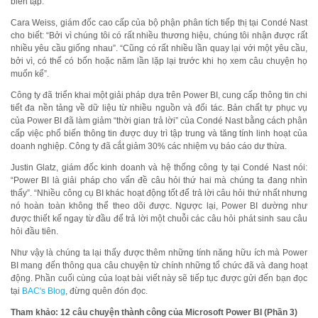
biên tập.
Cara Weiss, giám đốc cao cấp của bộ phận phân tích tiếp thị tại Condé Nast
cho biết: “Bởi vì chúng tôi có rất nhiều thương hiệu, chúng tôi nhận được rất
nhiều yêu cầu giống nhau”. “Cũng có rất nhiều lần quay lại với một yêu cầu,
bởi vì, có thể có bốn hoặc năm lần lặp lại trước khi họ xem câu chuyện họ
muốn kể”.
Công ty đã triển khai một giải pháp dựa trên Power BI, cung cấp thông tin chi
tiết đa nền tảng về dữ liệu từ nhiều nguồn và đối tác. Bản chất tự phục vụ
của Power BI đã làm giảm “thời gian trả lời” của Condé Nast bằng cách phân
cấp việc phổ biến thông tin được duy trì tập trung và tăng tính linh hoạt của
doanh nghiệp. Công ty đã cắt giảm 30% các nhiệm vụ báo cáo dư thừa.
Justin Glatz, giám đốc kinh doanh và hệ thống công ty tại Condé Nast nói:
“Power BI là giải pháp cho vấn đề câu hỏi thứ hai mà chúng ta đang nhìn
thấy”. “Nhiều công cụ BI khác hoạt động tốt để trả lời câu hỏi thứ nhất nhưng
nó hoàn toàn không thể theo dõi được. Ngược lại, Power BI dường như
được thiết kế ngay từ đầu để trả lời một chuỗi các câu hỏi phát sinh sau câu
hỏi đầu tiên.
Như vậy là chúng ta lại thấy được thêm những tính năng hữu ích mà Power
BI mang đến thông qua câu chuyện từ chính những tổ chức đã và đang hoạt
động. Phần cuối cùng của loạt bài viết này sẽ tiếp tục được gửi đến bạn đọc
tại
BAC's Blog
, đừng quên đón đọc.
Tham khảo: 12 câu chuyện thành công của Microsoft Power BI (Phần 3)