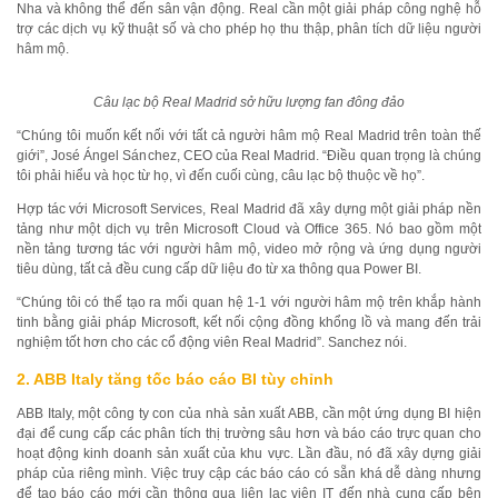
Nha và không thể đến sân vận động. Real cần một giải pháp công nghệ hỗ
trợ các dịch vụ kỹ thuật số và cho phép họ thu thập, phân tích dữ liệu người
hâm mộ.
Câu lạc bộ Real Madrid sở hữu lượng fan đông đảo
“Chúng tôi muốn kết nối với tất cả người hâm mộ Real Madrid trên toàn thế
giới”, José Ángel Sánchez, CEO của Real Madrid. “Điều quan trọng là chúng
tôi phải hiểu và học từ họ, vì đến cuối cùng, câu lạc bộ thuộc về họ”.
Hợp tác với Microsoft Services, Real Madrid đã xây dựng một giải pháp nền
tảng như một dịch vụ trên Microsoft Cloud và Office 365. Nó bao gồm một
nền tảng tương tác với người hâm mộ, video mở rộng và ứng dụng người
tiêu dùng, tất cả đều cung cấp dữ liệu đo từ xa thông qua Power BI.
“Chúng tôi có thể tạo ra mối quan hệ 1-1 với người hâm mộ trên khắp hành
tinh bằng giải pháp Microsoft, kết nối cộng đồng khổng lồ và mang đến trải
nghiệm tốt hơn cho các cổ động viên Real Madrid”. Sanchez nói.
2. ABB Italy tăng tốc báo cáo BI tùy chỉnh
ABB Italy, một công ty con của nhà sản xuất ABB, cần một ứng dụng BI hiện
đại để cung cấp các phân tích thị trường sâu hơn và báo cáo trực quan cho
hoạt động kinh doanh sản xuất của khu vực. Lần đầu, nó đã xây dựng giải
pháp của riêng mình. Việc truy cập các báo cáo có sẵn khá dễ dàng nhưng
để tạo báo cáo mới cần thông qua liên lạc viên IT đến nhà cung cấp bên