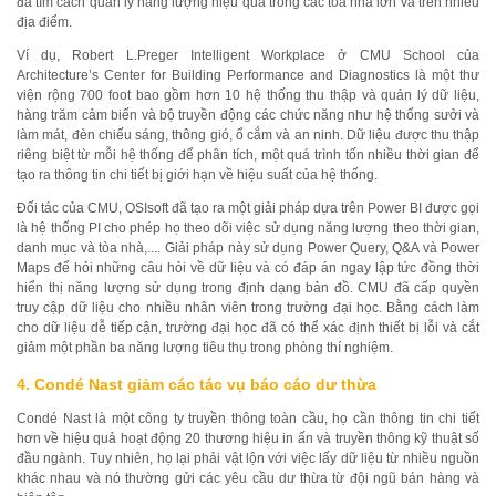
đã tìm cách quản lý năng lượng hiệu quả trong các tòa nhà lớn và trên nhiều
địa điểm.
Ví dụ, Robert L.Preger Intelligent Workplace ở CMU School của
Architecture’s Center for Building Performance and Diagnostics là một thư
viện rộng 700 foot bao gồm hơn 10 hệ thống thu thập và quản lý dữ liệu,
hàng trăm cảm biến và bộ truyền động các chức năng như hệ thống sưởi và
làm mát, đèn chiếu sáng, thông gió, ổ cắm và an ninh. Dữ liệu được thu thập
riêng biệt từ mỗi hệ thống để phân tích, một quá trình tốn nhiều thời gian để
tạo ra thông tin chi tiết bị giới hạn về hiệu suất của hệ thống.
Đối tác của CMU, OSIsoft đã tạo ra một giải pháp dựa trên Power BI được gọi
là hệ thống PI cho phép họ theo dõi việc sử dụng năng lượng theo thời gian,
danh mục và tòa nhà,.... Giải pháp này sử dụng Power Query, Q&A và Power
Maps để hỏi những câu hỏi về dữ liệu và có đáp án ngay lập tức đồng thời
hiển thị năng lượng sử dụng trong định dạng bản đồ. CMU đã cấp quyền
truy cập dữ liệu cho nhiều nhân viên trong trường đại học. Bằng cách làm
cho dữ liệu dễ tiếp cận, trường đại học đã có thể xác định thiết bị lỗi và cắt
giảm một phần ba năng lượng tiêu thụ trong phòng thí nghiệm.
4. Condé Nast giảm các tác vụ báo cáo dư thừa
Condé Nast là một công ty truyền thông toàn cầu, họ cần thông tin chi tiết
hơn về hiệu quả hoạt động 20 thương hiệu in ấn và truyền thông kỹ thuật số
đầu ngành. Tuy nhiên, họ lại phải vật lộn với việc lấy dữ liệu từ nhiều nguồn
khác nhau và nó thường gửi các yêu cầu dư thừa từ đội ngũ bán hàng và