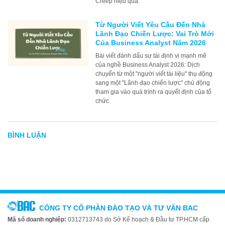
Creep hiệu quả.
Từ Người Viết Yêu Cầu Đến Nhà
Lãnh Đạo Chiến Lược: Vai Trò Mới
Của Business Analyst Năm 2026
Bài viết đánh dấu sự tái định vị mạnh mẽ
của nghề Business Analyst 2026: Dịch
chuyển từ một "người viết tài liệu" thụ động
sang một "Lãnh đạo chiến lược" chủ động
tham gia vào quá trình ra quyết định của tổ
chức
BÌNH LUẬN
CÔNG TY CỔ PHẦN ĐÀO TẠO VÀ TƯ VẤN BAC
Mã số doanh nghiệp:
0312713743 do Sở Kế hoạch & Đầu tư TP.HCM cấp