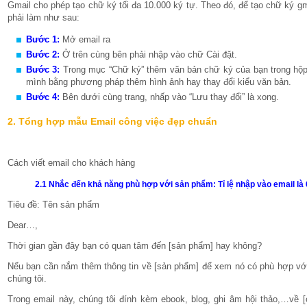
Gmail cho phép tạo chữ ký tối đa 10.000 ký tự. Theo đó, để tạo chữ ký gm
phải làm như sau:
Bước 1:
Mở email ra
Bước 2:
Ở trên cùng bên phải nhập vào chữ Cài đặt.
Bước 3:
Trong mục “Chữ ký” thêm văn bản chữ ký của bạn trong hộp.
mình bằng phương pháp thêm hình ảnh hay thay đổi kiểu văn bản.
Bước 4:
Bên dưới cùng trang, nhấp vào “Lưu thay đổi” là xong.
2. Tổng hợp mẫu Email công việc đẹp chuẩn
Cách viết email cho khách hàng
2.1 Nhắc đến khả năng phù hợp với sản phẩm: Tỉ lệ nhập vào email là
Tiêu đề: Tên sản phẩm
Dear…,
Thời gian gần đây bạn có quan tâm đến [sản phẩm] hay không?
Nếu bạn cần nắm thêm thông tin về [sản phẩm] để xem nó có phù hợp với 
chúng tôi.
Trong email này, chúng tôi đính kèm ebook, blog, ghi âm hội thảo,…về [