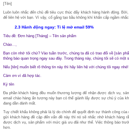
[Tên]
Luôn luôn nhắc đến chủ đề tiêu cực thúc đẩy khách hàng hành động. Bởi,
để liên hệ với bạn. Vì vậy, cố gắng tạo bầu không khí khẩn cấp ngầm nhắc
2.3 Hành động ngay: Tỉ lệ mở email 59%
Tiêu đề: Đơn hàng [Tháng] – Tên sản phẩm
Chào…,
Bạn còn nhớ tôi chứ? Vào tuần trước, chúng ta đã có trao đổi về [sản phẩ
thông báo quan trọng ngay sau đây. Trong tháng này, chúng tôi sẽ có một 
Nếu [tên] muốn biết rõ thông tin này thì hãy liên hệ với chúng tôi ngay nhé!
Cảm ơn vì đã hợp tác.
Ký tên
Đa phần khách hàng đều muốn thương lượng để nhận được dịch vụ, sản
email chào hàng ấn tượng này bạn có thể giành lấy được sự chú ý của k
đang dần đánh mất.
Tuy chiết khấu không phải là lý do chính để quyết định sự thành công củ
gửi khách hàng đề cập đến vấn đề này thì nó sẽ nhắc nhở khách hàng rằ
được dịch vụ, sản phẩm với mức giá ưu đãi như thế. Việc thông báo trư
hơn.