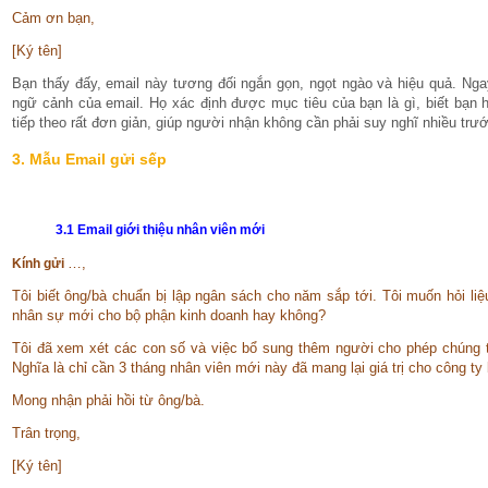
Cảm ơn bạn,
[Ký tên]
Bạn thấy đấy, email này tương đối ngắn gọn, ngọt ngào và hiệu quả. Ng
ngữ cảnh của email. Họ xác định được mục tiêu của bạn là gì, biết bạn 
tiếp theo rất đơn giản, giúp người nhận không cần phải suy nghĩ nhiều trước
3. Mẫu Email gửi sếp
3.1 Email giới thiệu nhân viên mới
…,
Kính gửi
Tôi biết ông/bà chuẩn bị lập ngân sách cho năm sắp tới. Tôi muốn hỏi li
nhân sự mới cho bộ phận kinh doanh hay không?
Tôi đã xem xét các con số và việc bổ sung thêm người cho phép chúng 
Nghĩa là chỉ cần 3 tháng nhân viên mới này đã mang lại giá trị cho công 
Mong nhận phải hồi từ ông/bà.
Trân trọng,
[Ký tên]