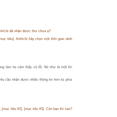
anh/chị đã nhận được thư chưa ạ?
ục tiêu]. Anh/chị hãy chọn một thời gian rảnh
g làm họ cảm thấy có lỗi. Nó như là một lời
yêu cầu nhận được nhiều thông tin hơn từ phía
[mục tiêu #2], [mục tiêu #3]. Còn bạn thì sao?