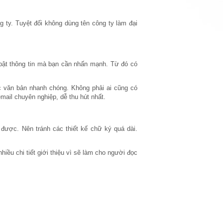
 ty. Tuyệt đối không dùng tên công ty làm đại
 bật thông tin mà bạn cần nhấn mạnh. Từ đó có
c văn bản nhanh chóng. Không phải ai cũng có
ail chuyên nghiệp, dễ thu hút nhất.
ược. Nên tránh các thiết kế chữ ký quá dài.
iều chi tiết giới thiệu vì sẽ làm cho người đọc