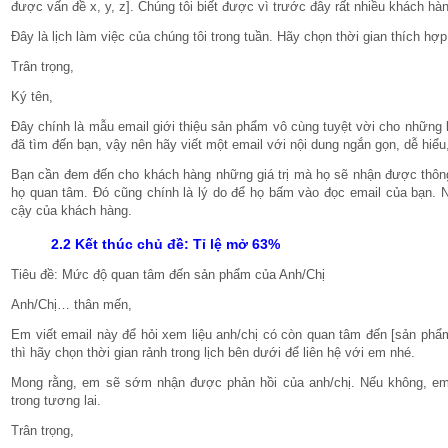
được vấn đề x, y, z]. Chúng tôi biết được vì trước đây rất nhiều khách hàn
Đây là lịch làm việc của chúng tôi trong tuần. Hãy chọn thời gian thích hợ
Trân trọng,
Ký tên,
Đây chính là mẫu email giới thiệu sản phẩm vô cùng tuyệt vời cho những
đã tìm đến bạn, vậy nên hãy viết một email với nội dung ngắn gọn, dễ hiểu, 
Bạn cần đem đến cho khách hàng những giá trị mà họ sẽ nhận được thông
họ quan tâm. Đó cũng chính là lý do để họ bấm vào đọc email của bạn. Ng
cậy của khách hàng.
2.2 Kết thúc chủ đề: Tỉ lệ mở 63%
Tiêu đề: Mức độ quan tâm đến sản phẩm của Anh/Chị
Anh/Chị… thân mến,
Em viết email này để hỏi xem liệu anh/chị có còn quan tâm đến [sản ph
thì hãy chọn thời gian rảnh trong lịch bên dưới để liên hệ với em nhé.
Mong rằng, em sẽ sớm nhận được phản hồi của anh/chị. Nếu không, em
trong tương lai.
Trân trọng,