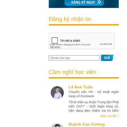
Đăng ký nhận tin
Cảm nghĩ học viên
Lê Anh Tuấn
Chuyên viên HO - Kỹ thuật Ngân
hàng số Eximbank
Tôi là nhân sự thuộc Trung tâm Phát
triển CNTT – Khối Ngân hàng số,
hiện đang đảm nhiệm vai trò kiểm
thử phần mềm (tester). Việc tham
Xem chi tiết +
gia khóa học Business Analyst đã
mang lại cho tôi góc nhìn toàn diện
Huỳnh Cao Cường