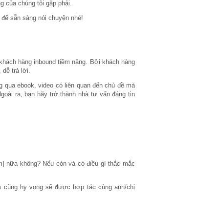
g của chúng tôi gặp phải.
p để sẵn sàng nói chuyện nhé!
 khách hàng inbound tiềm năng. Bởi khách hàng
dễ trả lời.
 qua ebook, video có liên quan đến chủ đề mà
oài ra, bạn hãy trở thành nhà tư vấn đáng tin
ẩm] nữa không? Nếu còn và có điều gì thắc mắc
 cũng hy vọng sẽ được hợp tác cùng anh/chị