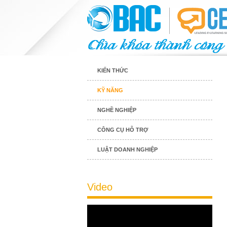
KIẾN THỨC
KỸ NĂNG
NGHỀ NGHIỆP
CÔNG CỤ HỖ TRỢ
LUẬT DOANH NGHIỆP
Video