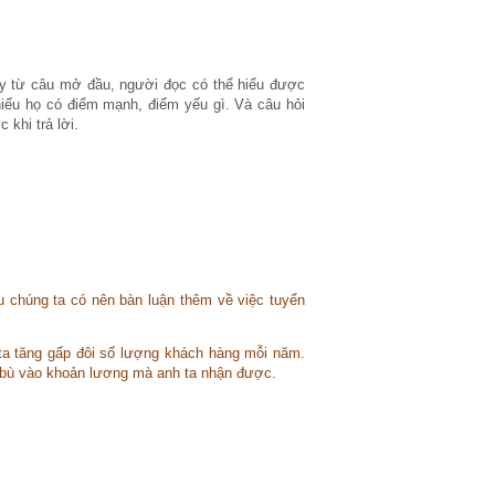
ay từ câu mở đầu, người đọc có thể hiểu được
hiểu họ có điểm mạnh, điểm yếu gì. Và câu hỏi
 khi trả lời.
ệu chúng ta có nên bàn luận thêm về việc tuyển
ta tăng gấp đôi số lượng khách hàng mỗi năm.
ty bù vào khoản lương mà anh ta nhận được.