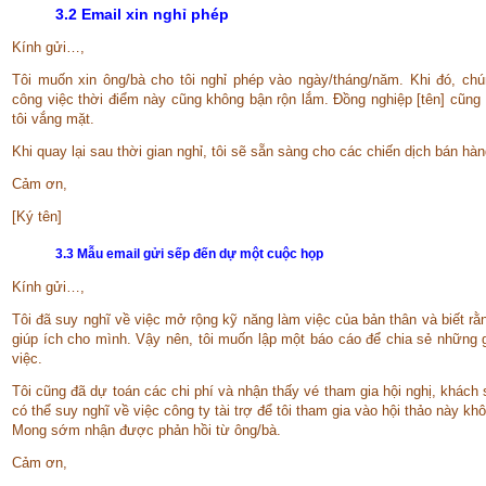
3.2 Email xin nghỉ phép
Kính gửi…,
Tôi muốn xin ông/bà cho tôi nghỉ phép vào ngày/tháng/năm. Khi đó, chú
công việc thời điểm này cũng không bận rộn lắm. Đồng nghiệp [tên] cũng 
tôi vắng mặt.
Khi quay lại sau thời gian nghỉ, tôi sẽ sẵn sàng cho các chiến dịch bán hàn
Cảm ơn,
[Ký tên]
3.3 Mẫu email gửi sếp đến dự một cuộc họp
Kính gửi…,
Tôi đã suy nghĩ về việc mở rộng kỹ năng làm việc của bản thân và biết rằn
giúp ích cho mình. Vậy nên, tôi muốn lập một báo cáo để chia sẻ những gi
việc.
Tôi cũng đã dự toán các chi phí và nhận thấy vé tham gia hội nghị, khác
có thể suy nghĩ về việc công ty tài trợ để tôi tham gia vào hội thảo này kh
Mong sớm nhận được phản hồi từ ông/bà.
Cảm ơn,