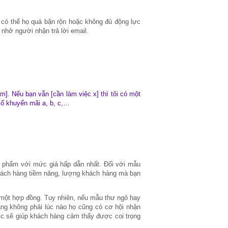
 có thể họ quá bận rộn hoặc không đủ động lực
 nhở người nhận trả lời email.
m]. Nếu bạn vẫn [cần làm việc x] thì tôi có một
số khuyến mãi a, b, c,…
 phẩm với mức giá hấp dẫn nhất. Đối với mẫu
hách hàng tiềm năng, lượng khách hàng mà bạn
a một hợp đồng. Tuy nhiên, nếu mẫu thư ngỏ hay
ng không phải lúc nào họ cũng có cơ hội nhận
ớc sẽ giúp khách hàng cảm thấy được coi trọng