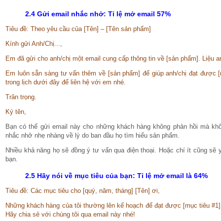
2.4
Gửi email nhắc nhở: Tỉ lệ mở email 57%
Tiêu đề: Theo yêu cầu của [Tên] – [Tên sản phẩm]
Kính gửi Anh/Chị...,
Em đã gửi cho anh/chị một email cung cấp thông tin về [sản phẩm]. Liệu 
Em luôn sẵn sàng tư vấn thêm về [sản phẩm] để giúp anh/chị đạt được [m
trong lịch dưới đây để liên hệ với em nhé.
Trân trọng.
Ký tên,
Bạn có thể gửi email này cho những khách hàng không phản hồi mà khôn
nhắc nhở nhẹ nhàng về lý do ban đầu họ tìm hiểu sản phẩm.
Nhiều khả năng họ sẽ đồng ý tư vấn qua điện thoại. Hoặc chí ít cũng sẽ 
bạn.
2.5 Hãy nói về mục tiêu của bạn: Tỉ lệ mở email là 64%
Tiêu đề: Các mục tiêu cho [quý, năm, tháng] [Tên] ơi,
Những khách hàng của tôi thường lên kế hoạch để đạt được [mục tiêu #1], 
Hãy chia sẻ với chúng tôi qua email này nhé!