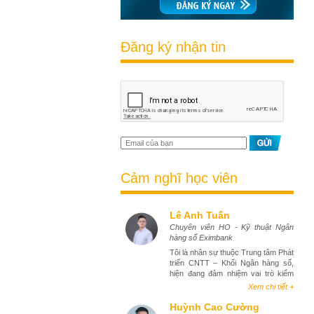
Đăng ký nhận tin
Cảm nghĩ học viên
Lê Anh Tuấn
Chuyên viên HO - Kỹ thuật Ngân
hàng số Eximbank
Tôi là nhân sự thuộc Trung tâm Phát
triển CNTT – Khối Ngân hàng số,
hiện đang đảm nhiệm vai trò kiểm
thử phần mềm (tester). Việc tham
Xem chi tiết +
gia khóa học Business Analyst đã
mang lại cho tôi góc nhìn toàn diện
Huỳnh Cao Cường