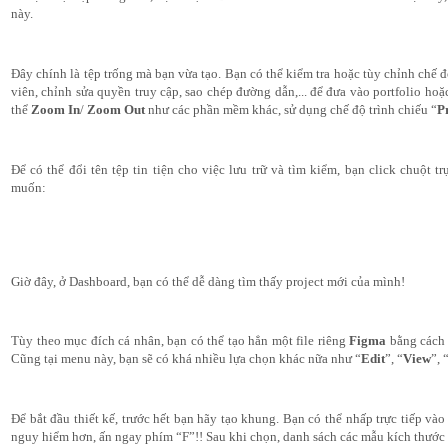
này.
Đây chính là tệp trống mà bạn vừa tạo. Bạn có thể kiểm tra hoặc tùy chỉnh chế độ
viên, chỉnh sửa quyền truy cập, sao chép đường dẫn,... để đưa vào portfolio hoặ
thể 
Zoom In
/ 
Zoom Out
 như các phần mềm khác, sử dụng chế độ trình chiếu “
P
Để có thể đổi tên tệp tin tiện cho việc lưu trữ và tìm kiểm, bạn click chuột tr
muốn:
Giờ đây, ở Dashboard, bạn có thể dễ dàng tìm thấy project mới của mình!
Tùy theo mục đích cá nhân, bạn có thể tạo hẳn một file riêng 
Figma
 bằng cách
Cũng tại menu này, bạn sẽ có khá nhiều lựa chọn khác nữa như “
Edit
”, “
View
”, 
Để bắt đầu thiết kế, trước hết bạn hãy tạo khung. Bạn có thể nhấp trực tiếp vào
nguy hiểm hơn, ấn ngay phím “F”!! Sau khi chọn, danh sách các mẫu kích thước 