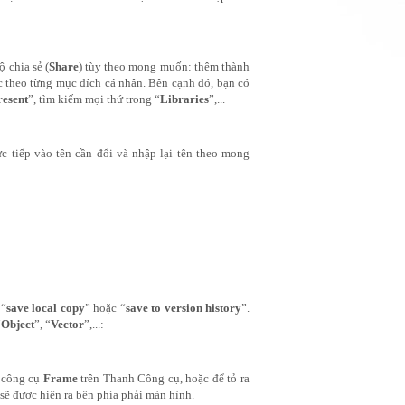
 chia sẻ (
Share
) tùy theo mong muốn: thêm thành 
c theo từng mục đích cá nhân. Bên cạnh đó, bạn có 
resent
”, tìm kiếm mọi thứ trong “
Libraries
”,...
ực tiếp vào tên cần đổi và nhập lại tên theo mong 
 “
save local copy
” hoặc “
save to version history
”. 
“
Object
”, “
Vector
”,...:
 công cụ 
Frame
 trên Thanh Công cụ, hoặc để tỏ ra 
sẽ được hiện ra bên phía phải màn hình.