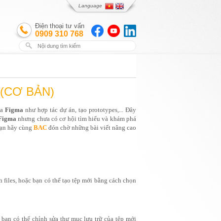
Language
Điện thoại tư vấn
0909 310 768
(CƠ BẢN)
a 
Figma
 như hợp tác dự án, tạo prototypes,... Đây 
Figma 
nhưng chưa có cơ hội tìm hiểu và khám phá 
bạn hãy cùng 
BAC
đón chờ những bài viết nâng cao 
 files, hoặc bạn có thể tạo tệp mới bằng cách chọn 
y, bạn có thể chỉnh sửa thư mục lưu trữ của tệp mới 