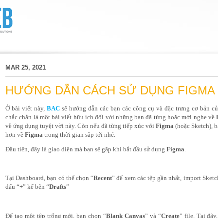
MAR 25, 2021
HƯỚNG DẪN CÁCH SỬ DỤNG FIGMA 
Ở bài viết này, 
BAC
sẽ hướng dẫn các bạn các công cụ và đặc trưng cơ bản củ
chắc chắn là một bài viết hữu ích đối với những bạn đã từng hoặc mới nghe về 
về ứng dụng tuyệt vời này. Còn nếu đã từng tiếp xúc với 
Figma
 (hoặc Sketch), 
hơn về 
Figma
 trong thời gian sắp tới nhé. 
Đầu tiên, đây là giao diện mà bạn sẽ gặp khi bắt đầu sử dụng 
Figma
. 
Tại Dashboard, bạn có thể chọn “
Recent
” để xem các tệp gần nhất, import Sketch
dấu “
+
” kế bên “
Drafts
”
Để tạo một tệp trống mới, bạn chọn “
Blank Canvas
” và “
Create
” file. Tại đâ