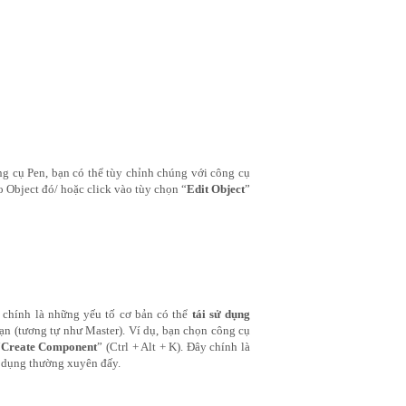
ng cụ Pen, bạn có thể tùy chỉnh chúng với công cụ 
ào Object đó/ hoặc click vào tùy chọn “
Edit Object
” 
 chính là những yếu tố cơ bản có thể 
tái sử dụng
ạn (tương tự như Master). Ví dụ, bạn chọn công cụ 
“
Create Component
” (Ctrl + Alt + K). Đây chính là 
ử dụng thường xuyên đấy.