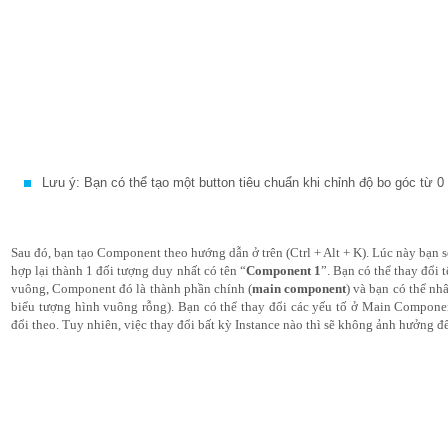
Lưu ý: Bạn có thể tạo một button tiêu chuẩn khi chỉnh độ bo góc từ 0 
Sau đó, bạn tạo Component theo hướng dẫn ở trên (Ctrl + Alt + K). Lúc này bạn s
hợp lại thành 1 đối tượng duy nhất có tên “
Component 1
”. Bạn có thể thay đổi 
vuông, Component đó là thành phần chính (
main component
) và bạn có thể nh
biểu tượng hình vuông rỗng). Bạn có thể thay đổi các yếu tố ở Main Component
đổi theo. Tuy nhiên, việc thay đổi bất kỳ Instance nào thì sẽ không ảnh hưởng