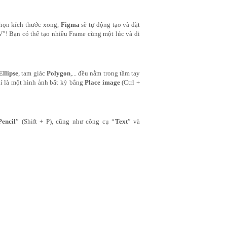
họn kích thước xong, 
Figma
 sẽ tự động tạo và đặt 
”! Bạn có thể tạo nhiều Frame cùng một lúc và di 
Ellipse
, tam giác 
Polygon
,... đều nằm trong tầm tay 
í là một hình ảnh bất kỳ bằng 
Place image 
(Ctrl + 
Pencil
” (Shift + P), cũng như công cụ “
Text
” và 