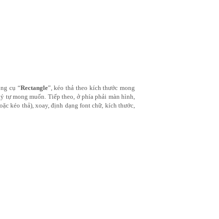
ông cụ “
Rectangle
”, kéo thả theo kích thước mong 
ký tự mong muốn. Tiếp theo, ở phía phải màn hình, 
 (căn chỉnh vị trí bằng cách nhập số trực tiếp hoặc kéo thả), xoay, định dạng font chữ, kích thước, 