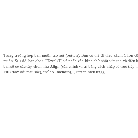
Trong trường hợp bạn muốn tạo nút (button). Bạn có thể đi theo cách: Chọn c
muốn. Sau đó, bạn chọn “
Text
” (T) và nhấp vào hình chữ nhật vừa tạo và điền 
bạn sẽ có các tùy chọn như 
Align
Fill
 (thay đổi màu sắc), chế độ “
blending
”, 
Effect 
(hiệu ứng),...