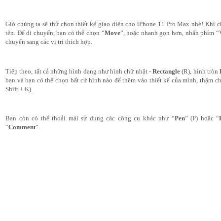
Giờ chúng ta sẽ thử chọn thiết kế giao diện cho iPhone 11 Pro Max nhé! Khi c
tên. Để di chuyển, bạn có thể chọn “
Move
”, hoặc nhanh gọn hơn, nhấn phím “V
chuyển sang các vị trí thích hợp.
Tiếp theo, tất cả những hình dạng như hình chữ nhật - 
Rectangle
 (R), hình tròn 
bạn và bạn có thể chọn bất cứ hình nào để thêm vào thiết kế của mình, thậm ch
Shift + K).
Bạn còn có thể thoải mái sử dụng các công cụ khác như “
Pen
” (P) hoặc “
“
Comment
”.