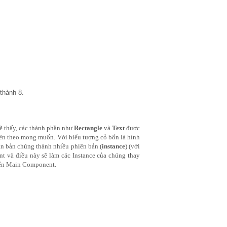
thành 8.
ẽ thấy, các thành phần như 
Rectangle
 và 
Text 
được 
tên theo mong muốn. Với biểu tượng cỏ bốn lá hình 
ân bản chúng thành nhiều phiên bản (
instance
) (với 
 và điều này sẽ làm các Instance của chúng thay 
 đến Main Component.