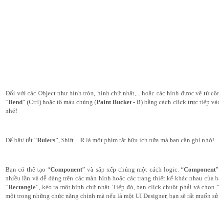
Đối với các Object như hình tròn, hình chữ nhật,... hoặc các hình được vẽ từ cô
“
Bend
” (Ctrl) hoặc tô màu chúng (
Paint Bucket
 - B) bằng cách click trực tiếp v
nhé!
Để bật/ tắt “
Rulers
”, Shift + R là một phím tắt hữu ích nữa mà bạn cần ghi nhớ!
Bạn có thể tạo “
Component
” và sắp xếp chúng một cách logic. “
Component
”
nhiều lần và dễ dàng trên các màn hình hoặc các trang thiết kế khác nhau của b
“
Rectangle
”, kéo ra một hình chữ nhật. Tiếp đó, bạn click chuột phải và chọn 
một trong những chức năng chính mà nếu là một UI Designer, bạn sẽ rất muốn s